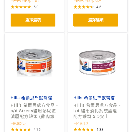
From
HK$100
From
HK$315
5.0
4.6
選擇選項
選擇選項
Hills 希爾思™獸醫貓狗
Hills 希爾思™獸醫貓狗
處方糧
處方糧
Hill's 希爾思處方食品 -
Hill's 希爾思處方食品 -
c/d Stress貓用泌尿道
i/d 貓用消化系統護理
減壓配方罐頭 (雞肉燉
配方罐頭 5.5安士
蔬菜味) 2.9安士
HK$25
HK$42
4.75
4.88