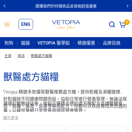
超值優惠
查看所有精選優惠
0
ENG
狗狗
貓貓
VETOPIA 醫學館
精選優惠
品牌目錄
主頁
/
商店
/
獸醫處方貓糧
獸醫處方貓糧
Vetopia 精選多款優質獸醫推薦處方糧，提供乾糧及濕糧選擇，
針對貓咪不同健康問題而設，協助日常進行營養管理，無論泌尿
建議於獸醫評估後，依指示選擇合適的處方糧配方並調整餵食用
道、腎臟、腸胃、皮膚等專用配方，你都可以在這裡找到合適的
量，以確保兼顧日常營養與貓咪健康需要。
貓處方糧。
顯示更多