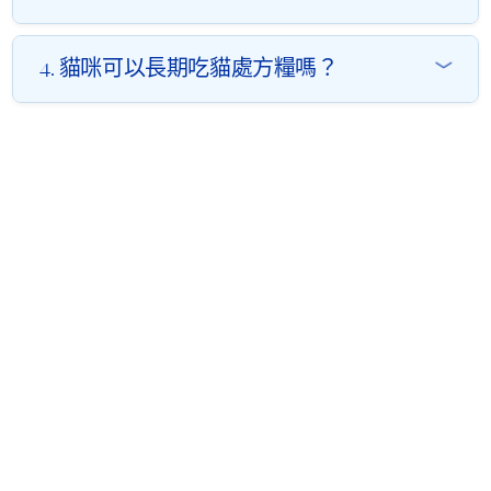
如︰乾糧或濕糧，並依體重及食量調整每日餵食份量。
食用處方糧期間，建議持續觀察貓咪的食慾、體重變化、
一般健康貓咪並不建議把處方糧當作日常主食糧來「預
4. 貓咪可以長期吃貓處方糧嗎？
飲水量、以及排便和排尿狀況，如出現明顯食異常或食慾
防」疾病，處方糧是為有特定健康問題的貓咪而設，而非
下降等情況，應盡快諮詢獸醫作進一步評估與調整。
用作一般保健用途。
貓咪是否可以長期食用處方糧，需視乎其健康狀況及獸醫
例如腎臟處方糧通常會刻意降低蛋白質與磷等營養素；泌
建議而定。部分慢性疾病往往需要長期食用處方糧調理，
尿處方糧則會調整尿液酸鹼值與礦物質比例，若健康貓咪
處方糧可能會作為日常主食。
長期食用，有機會導致營養失衡，增加其他健康風險，因
此不應自行餵食未經診斷所需的處方糧。
食用處方糧期間，仍應按獸醫建議定期覆診及進行檢查，
以追蹤病情及確保配方與營養需求持續匹配。