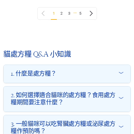
…
Previous page
Next page
1
2
3
5
貓處方糧 Q&A 小知識
1. 什麼是處方糧？
處方糧是專為患有特定健康問題的寵物而設的主食糧，例
2. 如何選擇適合貓咪的處方糧？食用處方
如：腎臟、泌尿道、腸胃、皮膚及體重管理等健康問題。
糧期間要注意什麼？
處方糧會精準調整蛋白質、礦物質及脂肪等營養比例，以
配合藥物、減輕症狀及降低復發風險。
選擇貓處方糧時，應以獸醫診斷及檢測結果為依據，先確
3. 一般貓咪可以吃腎臟處方糧或泌尿處方
處方糧需要由獸醫評估後建議使食用，並依指示調整餵食
定主要健康問題，再按貓咪的進食習慣選擇合適形態，例
糧作預防嗎？
用量。