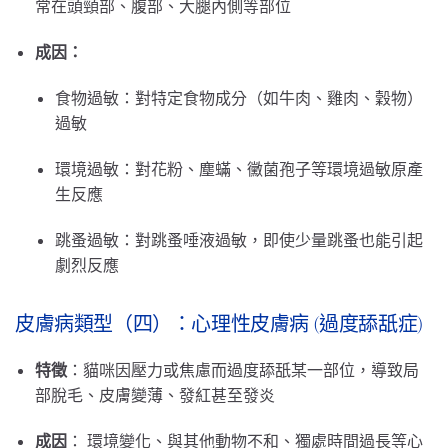
常在頭頸部、腹部、大腿內側等部位
成因：
食物過敏：對特定食物成分（如牛肉、雞肉、穀物）
過敏
環境過敏：對花粉、塵蟎、黴菌孢子等環境過敏原產
生反應
跳蚤過敏：對跳蚤唾液過敏，即使少量跳蚤也能引起
劇烈反應
皮膚病類型（四）：心理性皮膚病 (過度舔舐症)
特徵
：貓咪因壓力或焦慮而過度舔舐某一部位，導致局
部脫毛、皮膚變薄、發紅甚至發炎
成因
： 環境變化、與其他動物不和、獨處時間過長等心