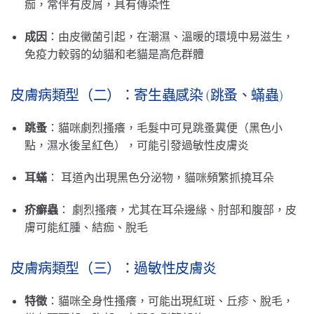
痂，常伴有皮屑，具有傳染性
成因
：由皮黴菌引起，在潮濕、溫暖的環境中易滋生，
免疫力較弱的幼貓和老貓是高危群體
皮膚病類型（二）：寄生蟲感染 (跳蚤、蟎蟲)
跳蚤
：貓咪劇烈搔癢，毛髮中可見跳蚤糞便（黑色小
點，濕水後呈紅色），可能引發過敏性皮膚炎
耳蟎
： 耳道內出現黑色分泌物，貓咪頻繁抓撓耳朵
疥癬蟲
： 劇烈搔癢，尤其在耳朵邊緣、肘部和腹部，皮
膚可能紅腫、結痂、脫毛
皮膚病類型（三）：過敏性皮膚炎
特徵
：貓咪全身性搔癢，可能出現紅斑、丘疹、脫毛，