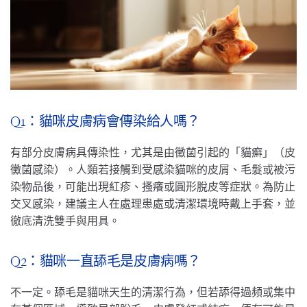
Q1：貓咪皮膚病會傳染給人嗎？
有部分皮膚病具傳染性，尤其是由黴菌引起的「貓癬」（皮
黴菌感染）。人類若接觸到受感染貓咪的皮屑、毛髮或被污
染物品後，可能出現紅疹、搔癢或圓形脫皮等症狀。為防止
交叉感染，建議主人在處理患處或清潔環境時戴上手套，並
徹底清洗雙手與用具。
Q2：貓咪一直舔毛是皮膚病嗎？
不一定。舔毛是貓咪天生的清潔行為，但若舔得過頻或集中