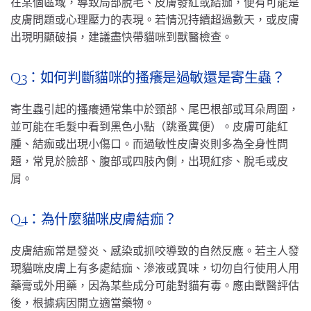
在某個區域，導致局部脫毛、皮膚發紅或結痂，便有可能是
皮膚問題或心理壓力的表現。若情況持續超過數天，或皮膚
出現明顯破損，建議盡快帶貓咪到獸醫檢查。
Q3：如何判斷貓咪的搔癢是過敏還是寄生蟲？
寄生蟲引起的搔癢通常集中於頸部、尾巴根部或耳朵周圍，
並可能在毛髮中看到黑色小點（跳蚤糞便）。皮膚可能紅
腫、結痂或出現小傷口。而過敏性皮膚炎則多為全身性問
題，常見於臉部、腹部或四肢內側，出現紅疹、脫毛或皮
屑。
Q4：為什麼貓咪皮膚結痂？
皮膚結痂常是發炎、感染或抓咬導致的自然反應。若主人發
現貓咪皮膚上有多處結痂、滲液或異味，切勿自行使用人用
藥膏或外用藥，因為某些成分可能對貓有毒。應由獸醫評估
後，根據病因開立適當藥物。